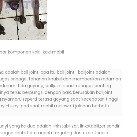
bar komponen kaki-kaki mobil
ah ball joint, apa itu ball joint, balljoint adalah
rtugas sebagai tahanan knakel dan memberikan redaman
raan tida goyang, balljoint sendiri sangat penting
nya terus berpungsi dengan baik, kerusakan balljoint
g nyaman, seperti terasa goyang saat kecepatan tinggi,
yi-bunyi pad saat mobil melewati jalanan berbatu
ang ke dua adalah linkstabilizer, linkstabilizer sendiri
hingga mobi tida mudah terguling dan akan terasa