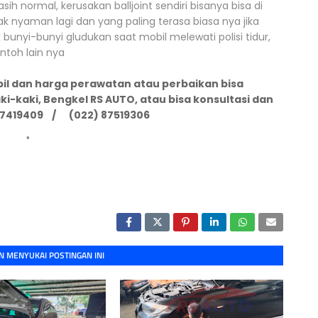
sih normal, kerusakan balljoint sendiri bisanya bisa di
k nyaman lagi dan yang paling terasa biasa nya jika
unyi-bunyi gludukan saat mobil melewati polisi tidur,
ntoh lain nya
bil dan harga perawatan atau perbaikan bisa
ki-kaki, Bengkel RS AUTO, atau bisa konsultasi dan
317419409 / (022) 87519306
 MENYUKAI POSTINGAN INI