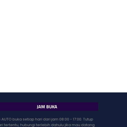
JAM BUKA
 AUTO buka setiap hari dari jam 08:00 - 17:00. Tutup
ri tertentu, hubungi terlebih dahulu jika mau datang