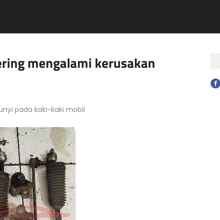
ering mengalami kerusakan
yi pada kaki-kaki mobil