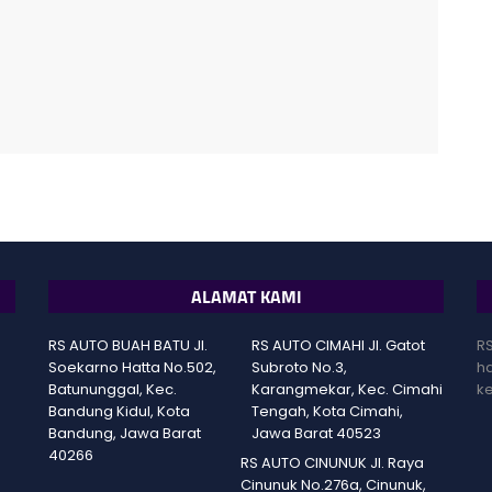
ALAMAT KAMI
RS AUTO BUAH BATU Jl.
RS AUTO CIMAHI Jl. Gatot
RS
Soekarno Hatta No.502,
Subroto No.3,
ha
Batununggal, Kec.
Karangmekar, Kec. Cimahi
ke
Bandung Kidul, Kota
Tengah, Kota Cimahi,
Bandung, Jawa Barat
Jawa Barat 40523
40266
RS AUTO CINUNUK Jl. Raya
Cinunuk No.276a, Cinunuk,