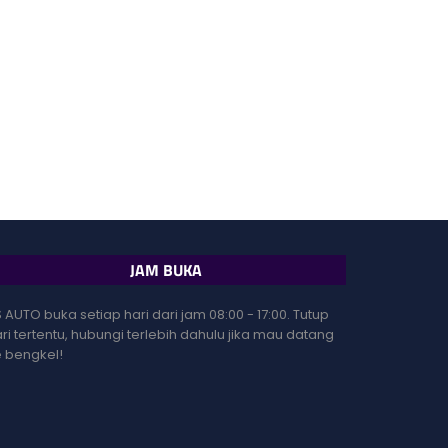
JAM BUKA
 AUTO buka setiap hari dari jam 08:00 - 17:00. Tutup
ri tertentu, hubungi terlebih dahulu jika mau datang
 bengkel!